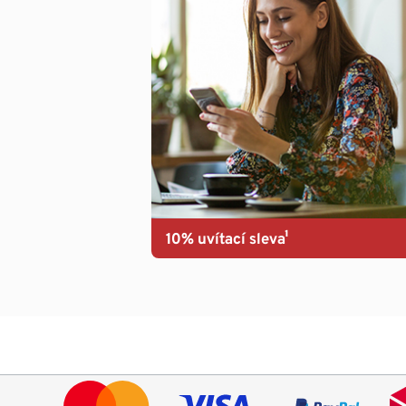
10% uvítací sleva¹