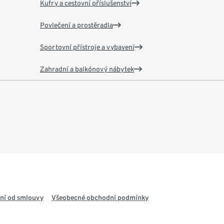
Kufry a cestovní příslušenství
Povlečení a prostěradla
Sportovní přístroje a vybavení
Zahradní a balkónový nábytek
ní od smlouvy
Všeobecné obchodní podmínky