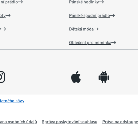
ní prádlo
Pánské hodinky
oty
Pánské spodní prádlo
v
Dětská móda
Oblečení pro miminka
gram
appleinc
android
latného kávy
ana osobních údajů
Správa poskytování souhlasu
Právo na odstoupe