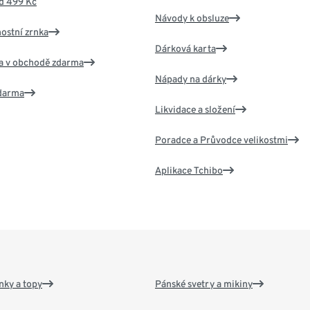
d 499 Kč
Návody k obsluze
nostní zrnka
Dárková karta
va v obchodě zdarma
Nápady na dárky
zdarma
Likvidace a složení
Poradce a Průvodce velikostmi
Aplikace Tchibo
nky a topy
Pánské svetry a mikiny