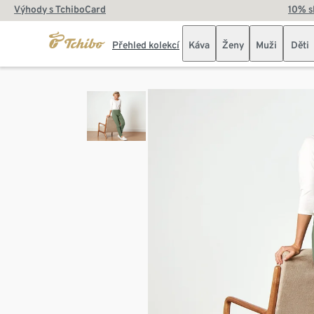
Výhody s TchiboCard
10% s
Přehled kolekcí
Káva
Ženy
Muži
Děti