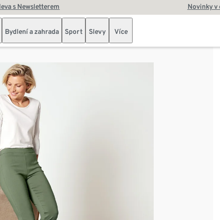
leva s Newsletterem
Novinky v
Bydlení a zahrada
Sport
Slevy
Více