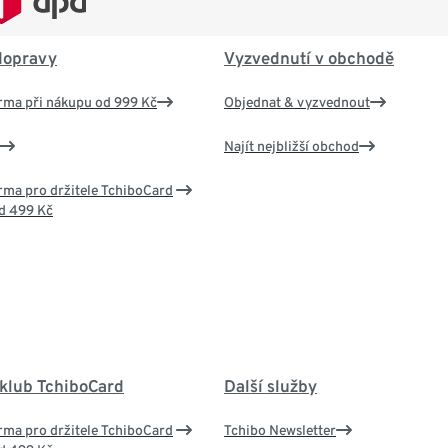
dopravy
Vyzvednutí v obchodě
rma při nákupu od 999 Kč
Objednat & vyzvednout
Najít nejbližší obchod
ma pro držitele TchiboCard
d 499 Kč
 klub TchiboCard
Další služby
ma pro držitele TchiboCard
Tchibo Newsletter