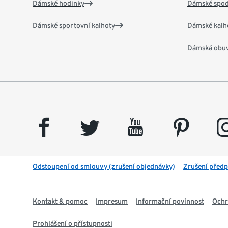
Dámské hodinky
Dámské spod
Dámské sportovní kalhoty
Dámské kalh
Dámská obu
facebook
twitter
youtube
pinterest
insta
Odstoupení od smlouvy (zrušení objednávky)
Zrušení předp
Kontakt & pomoc
Impresum
Informační povinnost
Ochr
Prohlášení o přístupnosti