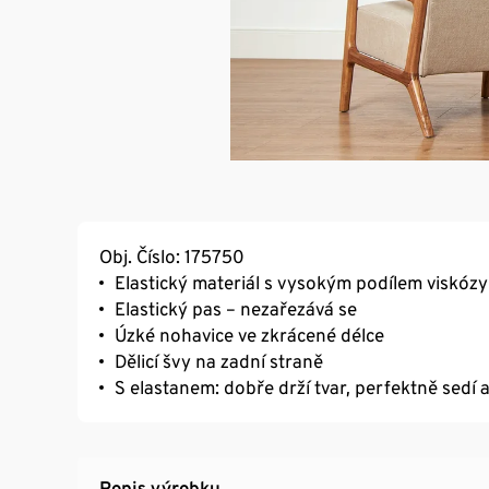
Obj. Číslo: 175750
Elastický materiál s vysokým podílem viskózy
Elastický pas – nezařezává se
Úzké nohavice ve zkrácené délce
Dělicí švy na zadní straně
S elastanem: dobře drží tvar, perfektně sedí 
Popis výrobku