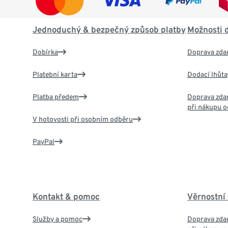
Jednoduchý & bezpečný způsob platby
Možnosti 
Dobírka
Doprava zda
Platební karta
Dodací lhůta
Platba předem
Doprava zdar
při nákupu o
V hotovosti při osobním odběru
PayPal
Kontakt & pomoc
Věrnostní
Služby a pomoc
Doprava zdar