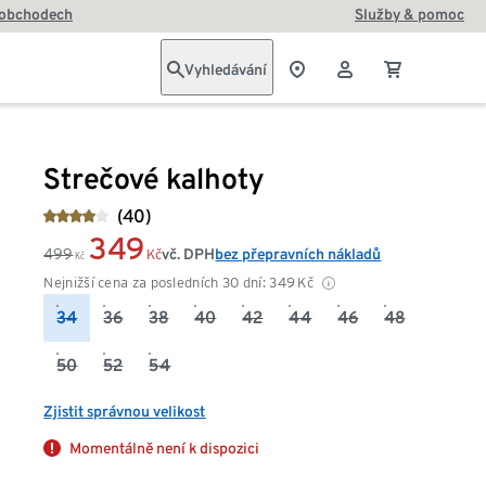
 obchodech
Služby & pomoc
Vyhledávání
Strečové kalhoty
(40)
349
499
vč. DPH
bez přepravních nákladů
Kč
Kč
Nejnižší cena za posledních 30 dní:
349
Kč
34
36
38
40
42
44
46
48
50
52
54
Zjistit správnou velikost
Momentálně není k dispozici