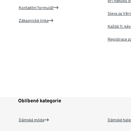
při nákupu o
Kontaktní formulář
Sleva za Věr
Zákaznická linka
Každá 11. ká
Registrace 
Oblíbené kategorie
Dámská móda
Dámské hale