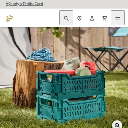
Výhody s TchiboCard