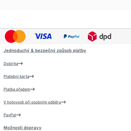
Jednoduchý & bezpečný způsob platby
Dobírka
Platební karta
Platba předem
V hotovosti při osobním odběru
PayPal
Možnosti dopravy