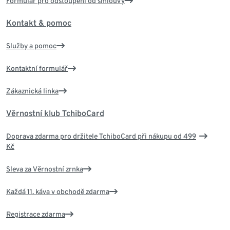
Formulář pro odstoupení od smlouvy
Kontakt & pomoc
Služby a pomoc
Kontaktní formulář
Zákaznická linka
Věrnostní klub TchiboCard
Doprava zdarma pro držitele TchiboCard při nákupu od 499
Kč
Sleva za Věrnostní zrnka
Každá 11. káva v obchodě zdarma
Registrace zdarma