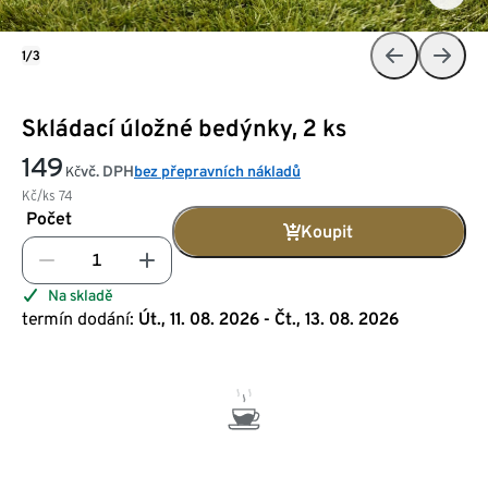
1/3
Skládací úložné bedýnky, 2 ks
149
vč. DPH
bez přepravních nákladů
Kč
Kč/ks
74
Počet
Koupit
Na skladě
termín dodání:
Út., 11. 08. 2026 - Čt., 13. 08. 2026