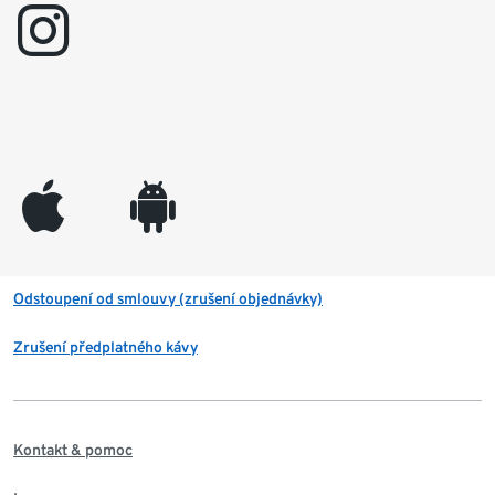
instagram
appleinc
android
Odstoupení od smlouvy (zrušení objednávky)
Zrušení předplatného kávy
Kontakt & pomoc