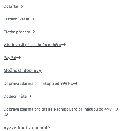
Dobírka
Platební karta
Platba předem
V hotovosti při osobním odběru
PayPal
Možnosti dopravy
Doprava zdarma při nákupu od 999 Kč
Dodací lhůta
Doprava zdarma pro držitele TchiboCard při nákupu od 499
Kč
Vyzvednutí v obchodě