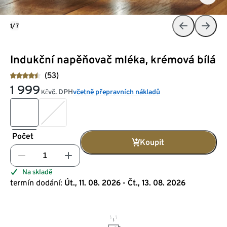
1/7
Indukční napěňovač mléka, krémová bílá
(53)
1 999
vč. DPH
včetně přepravních nákladů
Kč
Počet
Koupit
Na skladě
termín dodání:
Út., 11. 08. 2026 - Čt., 13. 08. 2026