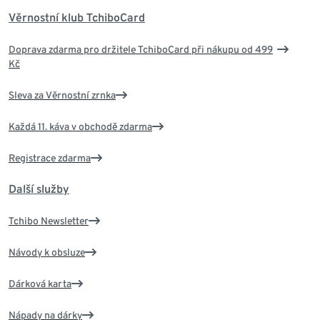
Věrnostní klub TchiboCard
Doprava zdarma pro držitele TchiboCard při nákupu od 499
Kč
Sleva za Věrnostní zrnka
Každá 11. káva v obchodě zdarma
Registrace zdarma
Další služby
Tchibo Newsletter
Návody k obsluze
Dárková karta
Nápady na dárky