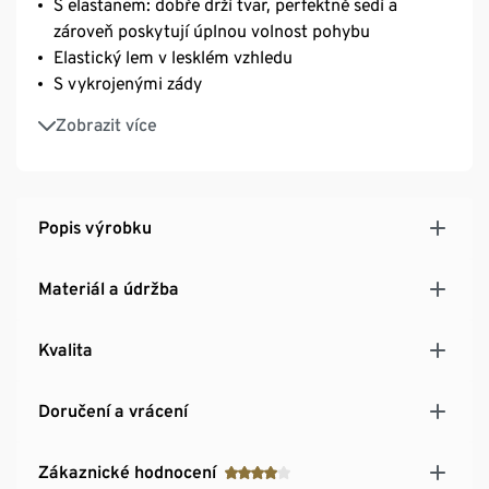
S elastanem: dobře drží tvar, perfektně sedí a
zároveň poskytují úplnou volnost pohybu
Elastický lem v lesklém vzhledu
S vykrojenými zády
S funkcí přebalování
Zobrazit více
Módní alternativa ke sportovní podprsence
Popis výrobku
Materiál a údržba
Kvalita
Doručení a vrácení
Zákaznické hodnocení