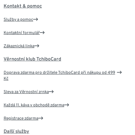
Kontakt & pomoc
Služby a pomoc
Kontaktní formulář
Zákaznická linka
Věrnostní klub TchiboCard
Doprava zdarma pro držitele TchiboCard při nákupu od 499
Kč
Sleva za Věrnostní zrnka
Každá 11. káva v obchodě zdarma
Registrace zdarma
Další služby