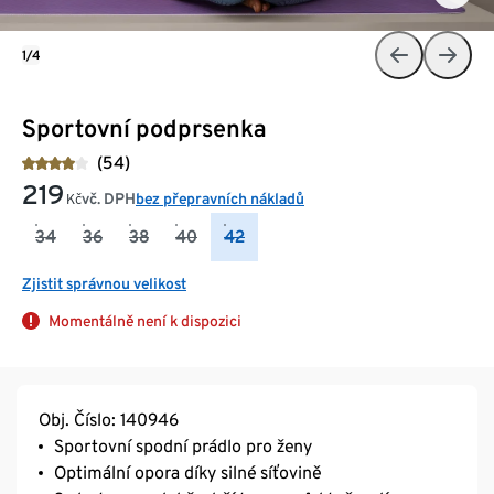
1/4
Sportovní podprsenka
(54)
219
vč. DPH
bez přepravních nákladů
Kč
34
36
38
40
42
Zjistit správnou velikost
Momentálně není k dispozici
Obj. Číslo: 140946
Sportovní spodní prádlo pro ženy
Optimální opora díky silné síťovině