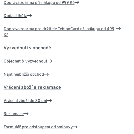
Doprava zdarma při nákupu od 999 Kč
Dodací lhůta
Doprava zdarma pro držitele TchiboCard při nákupu od 499
Kč
Vyzvednutí v obchodě
Objednat & vyzvednout
Najít nejbližší obchod
Vrácení zboží a reklamace
Vrácení zboží do 30 dní
Reklamace
Formulář pro odstoupení od smlouvy