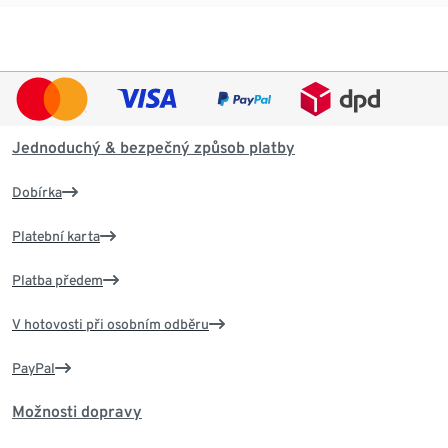
Jednoduchý & bezpečný způsob platby
Dobírka
Platební karta
Platba předem
V hotovosti při osobním odběru
PayPal
Možnosti dopravy