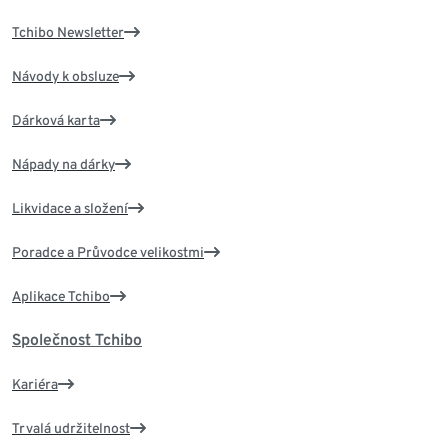
Tchibo Newsletter
Návody k obsluze
Dárková karta
Nápady na dárky
Likvidace a složení
Poradce a Průvodce velikostmi
Aplikace Tchibo
Společnost Tchibo
Kariéra
Trvalá udržitelnost