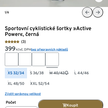
1/6
Sportovní cyklistické šortky »Active
Power«, černá
(3)
399
vč. DPH
bez přepravních nákladů
Kč
XS 32/34
S 36/38
M 40/42
L 44/46
XL 48/50
XXL 52/54
Zjistit správnou velikost
Počet
Koupit