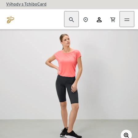
Výhody s TchiboCard