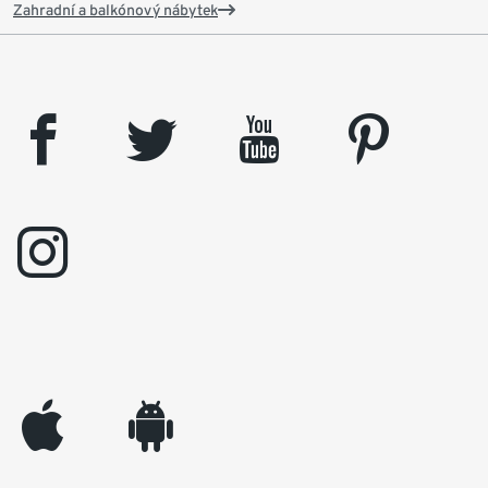
Zahradní a balkónový nábytek
facebook
twitter
youtube
pinterest
instagram
appleinc
android