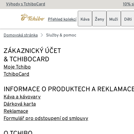
Výhody s TchiboCard
10% s
Přehled kolekcí
Káva
Ženy
Muži
Děti
Domovská stránka
Služby & pomoc
ZÁKAZNICKÝ ÚČET
& TCHIBOCARD
Moje Tchibo
TchiboCard
INFORMACE O PRODUKTECH A REKLAMAC
Káva a kávovary
Dárková karta
Reklamace
Formulář pro odstoupení od smlouvy
O TCHIBO