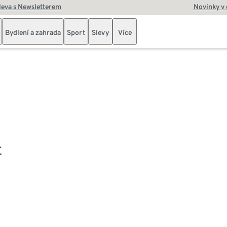
leva s Newsletterem
Novinky v
Bydlení a zahrada
Sport
Slevy
Více
E