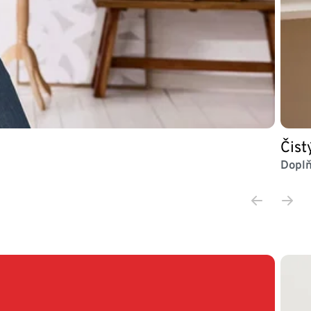
Čist
Doplň