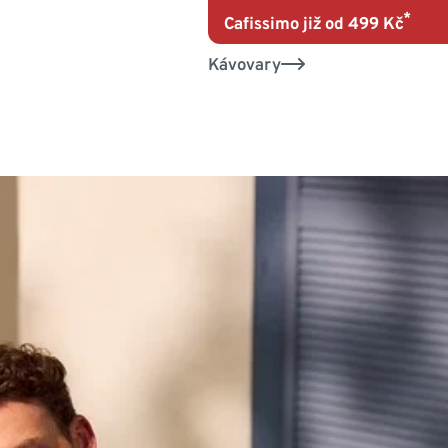
*
Cafissimo již od 499 Kč
Kávovary