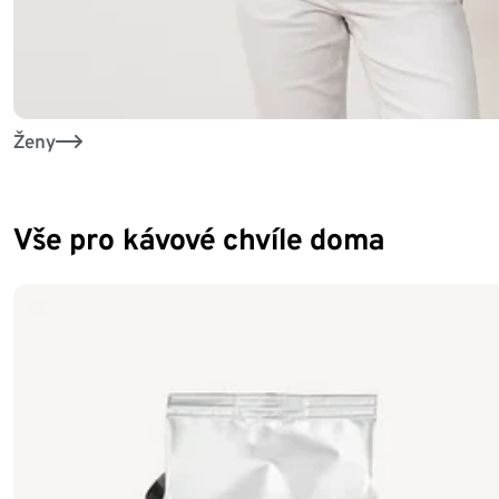
Ženy
Vše pro kávové chvíle doma
Konec seznamu