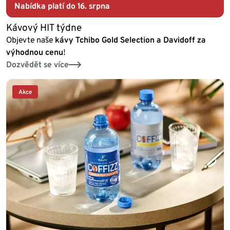
Nabídka platí do 16. srpna
Kávový HIT týdne
Objevte naše
kávy Tchibo Gold Selection a Davidoff za
výhodnou cenu
!
Dozvědět se více
Akce