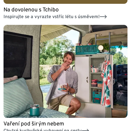
Na dovolenou s Tchibo
Inspirujte se a vyrazte vstříc létu s úsměvem!
Vaření pod širým nebem
Chytré kuchyňské vybavení na cesty