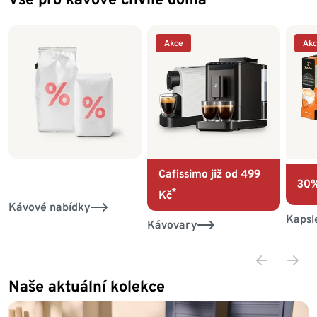
Akce
Akc
Cafissimo již od 499
30%
*
Kč
Kávové nabídky
Kapsl
Kávovary
Naše aktuální kolekce