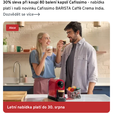
30% sleva při koupi 80 balení kapslí Cafissimo
- nabídka
platí i naši novinku Cafissimo BARISTA Caffè Crema India.
Dozvědět se více
Akce
Letní nabídka platí do 30. srpna