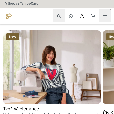
Výhody s TchiboCard
Konec seznamu
Nové
No
Tvořivá elegance
Čist