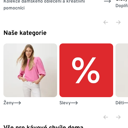
Kolekce dámského oblečení a kreativní
Doplň
pomocníci
Naše kategorie
Konec seznamu
Ženy
Slevy
Děti
Vše pro kávové chvíle doma
Konec seznamu