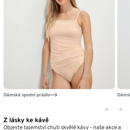
Dámské spodní prádlo
Dámsk
Z lásky ke kávě
Objevte tajemství chuti skvělé kávy - naše akce a