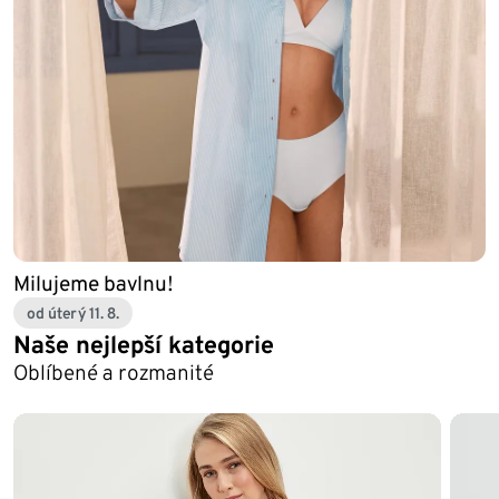
Milujeme bavlnu!
od úterý 11. 8.
Naše nejlepší kategorie
Oblíbené a rozmanité
Konec seznamu