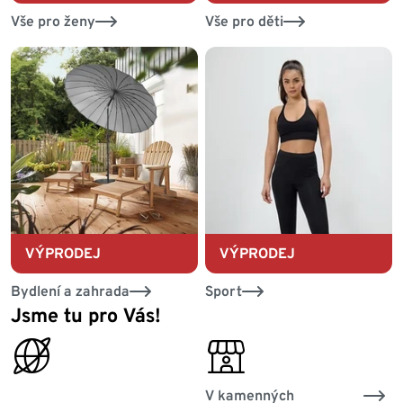
Vše pro ženy
Vše pro děti
VÝPRODEJ
VÝPRODEJ
Bydlení a zahrada
Sport
Jsme tu pro Vás!
online_globe
personal_services
V kamenných