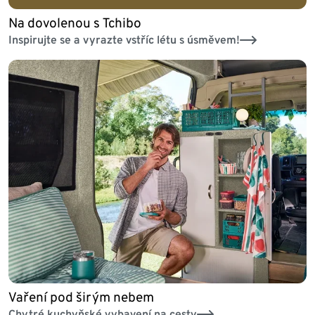
Na dovolenou s Tchibo
Inspirujte se a vyrazte vstříc létu s úsměvem!
Vaření pod širým nebem
Chytré kuchyňské vybavení na cesty