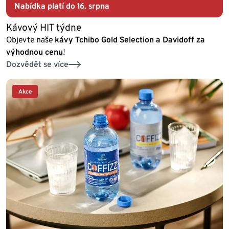
Nabídka platí do 16. srpna
Kávový HIT týdne
Objevte naše
kávy Tchibo Gold Selection a Davidoff za
výhodnou cenu
!
Dozvědět se více
Akce