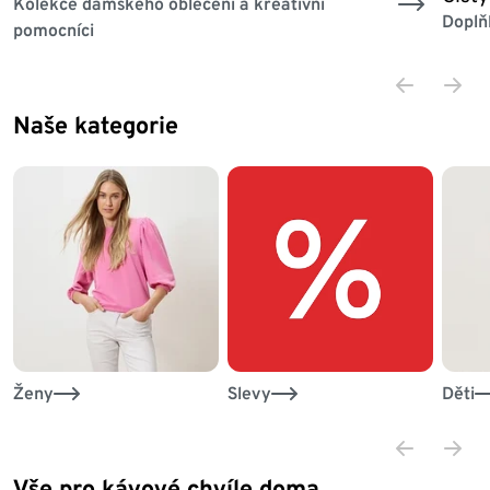
Kolekce dámského oblečení a kreativní
Doplň
pomocníci
Naše kategorie
Konec seznamu
Ženy
Slevy
Děti
Vše pro kávové chvíle doma
Konec seznamu