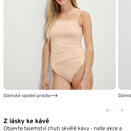
Dámské spodní prádlo
Dámsk
Z lásky ke kávě
Objevte tajemství chuti skvělé kávy - naše akce a