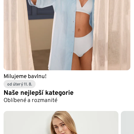
Milujeme bavlnu!
od úterý 11. 8.
Naše nejlepší kategorie
Oblíbené a rozmanité
Konec seznamu