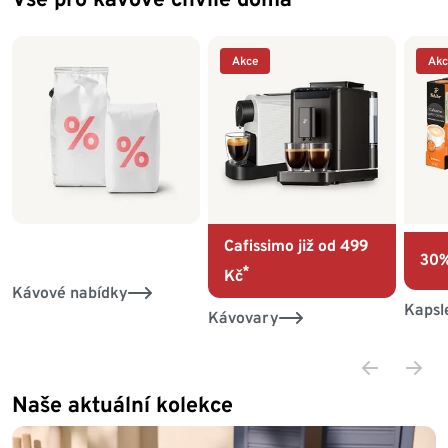
Akce
Akc
Cafissimo již od 499
30%
*
Kč
Kávové nabídky
Kapsl
Kávovary
Naše aktuální kolekce