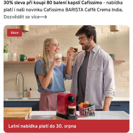
30% sleva při koupi 80 balení kapslí Cafissimo
- nabídka
platí i naši novinku Cafissimo BARISTA Caffè Crema India.
Dozvědět se více
Akce
Letní nabídka platí do 30. srpna