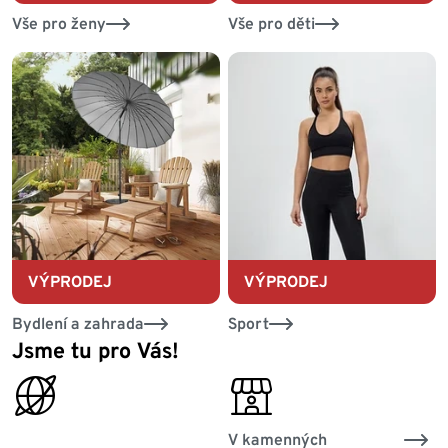
Vše pro ženy
Vše pro děti
VÝPRODEJ
VÝPRODEJ
Bydlení a zahrada
Sport
Jsme tu pro Vás!
online_globe
personal_services
V kamenných