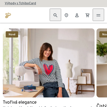
Výhody s TchiboCard
Konec seznamu
Nové
No
Tvořivá elegance
Čist